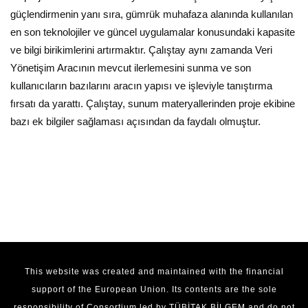
güçlendirmenin yanı sıra, gümrük muhafaza alanında kullanılan
en son teknolojiler ve güncel uygulamalar konusundaki kapasite
ve bilgi birikimlerini artırmaktır. Çalıştay aynı zamanda Veri
Yönetişim Aracının mevcut ilerlemesini sunma ve son
kullanıcıların bazılarını aracın yapısı ve işleviyle tanıştırma
fırsatı da yarattı. Çalıştay, sunum materyallerinden proje ekibine
bazı ek bilgiler sağlaması açısından da faydalı olmuştur.
This website was created and maintained with the financial
support of the European Union. Its contents are the sole
responsibility of Consortium led by TÜBİTAK BİLGEM and do not